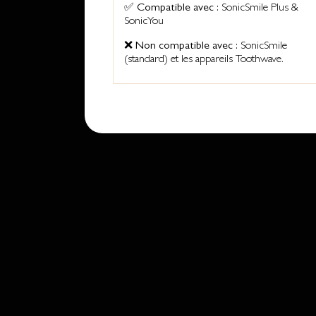
✅
Compatible avec :
SonicSmile Plus &
SonicYou
❌
Non compatible avec :
SonicSmile
(standard) et les appareils Toothwave.