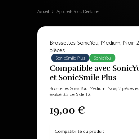
Accueil
Appareils Soins Dentaires
Brossettes SonicYou, Medium, Noir, 
pièces
SonicSmile Plus
SonicYou
Compatible avec SonicY
et SonicSmile Plus
Brossettes SonicYou, Medium, Noir, 2 pièces
es
évalué
3.3
de
5
de
12
.
19,00 €
Compatibilité du produit