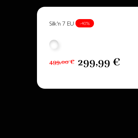
Silk'n 7 EU
-40%
299,99 €
499,00 €