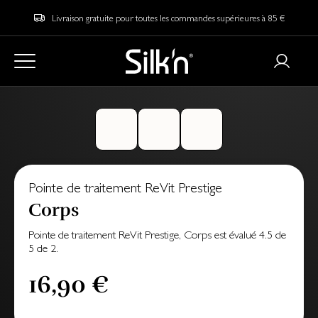
Livraison gratuite pour toutes les commandes supérieures à 85 €
Pointe de traitement ReVit Prestige
Corps
Pointe de traitement ReVit Prestige, Corps
est évalué
4.5
de
5
de
2
.
16,90 €