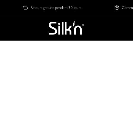
Retours gratuits pendant 30 jours
Comman
la livraison
s ?
pour toutes les commandes à partir de 85 €.
nimale de commande, vous devez payer des frais de port de 7,9