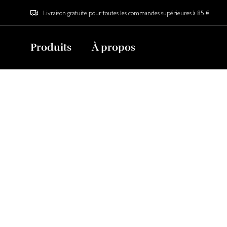
Livraison gratuite pour toutes les commandes supérieures à 85 €
Produits
À propos
Informations sur 
À combien les frais de port s’élèvent-il
Nous offrons la livraison gratuite en France 
Si votre commande n'atteint pas la valeur mi