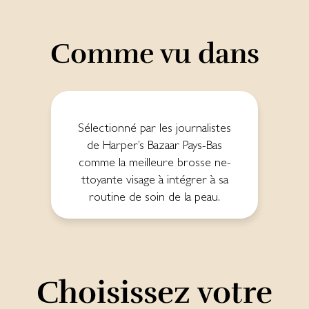
Comme vu dans
Sé­lec­tion­né par les jour­na­listes
de Harper’s Ba­zaar Pays-­Bas
comme la mei­lleure bros­se ne­
tto­yan­te vi­sa­ge à in­té­grer à sa
rou­tine de soin de la peau.
Choisissez votre