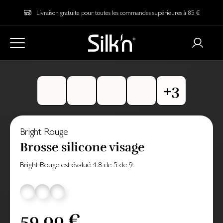
Livraison gratuite pour toutes les commandes supérieures à 85 €
Bright Rouge
Brosse silicone visage
Bright Rouge
est évalué
4.8
de
5
de
9
.
59,00 €