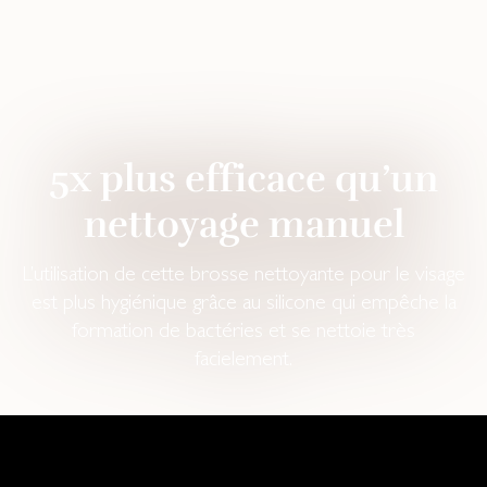
5x plus efficace qu’un
nettoyage manuel
L’utilisation de cette brosse nettoyante pour le visage
est plus hygiénique grâce au silicone qui empêche la
formation de bactéries et se nettoie très
facielement.