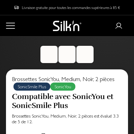
Livraison gratuite pour toutes les commandes supérieures à 85 €
Brossettes SonicYou, Medium, Noir, 2 pièces
SonicSmile Plus
SonicYou
Compatible avec SonicYou et
SonicSmile Plus
Brossettes SonicYou, Medium, Noir, 2 pièces
est évalué
3.3
de
5
de
12
.