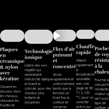
Chauffe
Poche
Flux d’air
Plaques
Technologie
rapide
de vo
puissant
en
ionique
résist
et
Atteint
céramique
rapidement
Libère des ions
à la
concentré
& nylon
la
négatifs qui
chale
avec
température
neutralisent
Sèche
kératine
souhaitée,
l’électricité statique
rapidement et
Fournie a
avec une
et lissent la
uniformément,
une poch
Glissent en
plage de 80
cuticule, pour des
tandis que la
résistante 
douceur dans
°C à 230
cheveux plus
fonction air
chaleur q
les cheveux,
°C pour un
brillants et
froid fixe la
sert aussi
réduisent les
contrôle
disciplinés.
coiffure et
tapis de
frisottis et
précis sur
conserve
coiffage, 