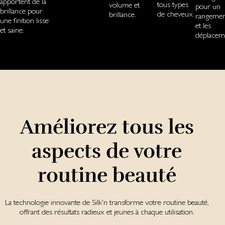
apportent de la
tous types
volume et
pour un
brillance pour
de cheveux.
brillance.
rangemen
une finition lisse
et les
et saine.
déplacem
Améliorez tous les
aspects de votre
routine beauté
La technologie innovante de Silk'n transforme votre routine beauté,
offrant des résultats radieux et jeunes à chaque utilisation.