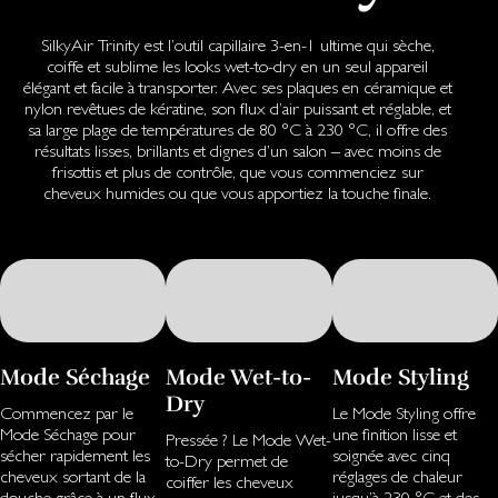
SilkyAir Trinity est l’outil capillaire 3-en-1 ultime qui sèche,
coiffe et sublime les looks wet-to-dry en un seul appareil
élégant et facile à transporter. Avec ses plaques en céramique et
nylon revêtues de kératine, son flux d’air puissant et réglable, et
sa large plage de températures de 80 °C à 230 °C, il offre des
résultats lisses, brillants et dignes d’un salon – avec moins de
frisottis et plus de contrôle, que vous commenciez sur
cheveux humides ou que vous apportiez la touche finale.
Mode Séchage
Mode Wet-to-
Mode Styling
Dry
Commencez par le
Le Mode Styling offre
Mode Séchage pour
une finition lisse et
Pressée ? Le Mode Wet-
sécher rapidement les
soignée avec cinq
to-Dry permet de
cheveux sortant de la
réglages de chaleur
coiffer les cheveux
douche grâce à un flux
jusqu’à 230 °C et des