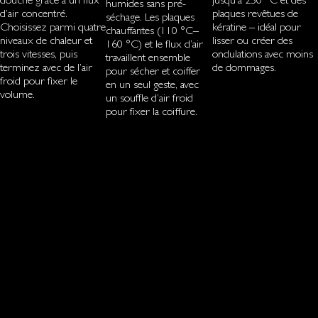
humides sans pré-
d’air concentré.
plaques revêtues de
séchage. Les plaques
Choisissez parmi quatre
kératine – idéal pour
chauffantes (110 °C–
niveaux de chaleur et
lisser ou créer des
160 °C) et le flux d’air
trois vitesses, puis
ondulations avec moins
travaillent ensemble
terminez avec de l’air
de dommages.
pour sécher et coiffer
froid pour fixer le
en un seul geste, avec
volume.
un souffle d’air froid
pour fixer la coiffure.