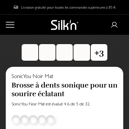
Livraison gratuite pour toutes les commandes supérieures à 85 €
SonicYou Noir Mat
Brosse à dents sonique pour un
sourire éclatant
SonicYou Noir Mat
est évalué
4.6
de
5
de
32
.