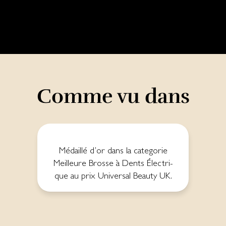
Comme vu dans
Mé­daillé d’or dans la ca­te­go­rie
Mei­lleu­re Bros­se à Dents Élec­tri­
que au prix Uni­ver­sal Beau­ty UK.