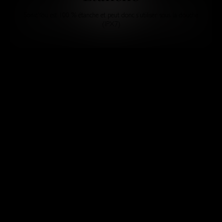
SonicYou est 100 % étanche et peut donc s’utiliser sous la douche
(IPX7)