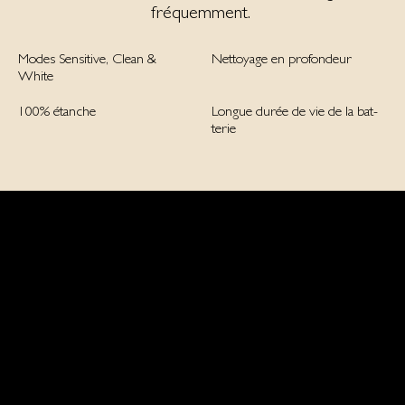
fréquemment.
Modes Sensitive, Clean &
Nettoyage en profondeur
White
100% étanche
Longue durée de vie de la bat­
te­rie