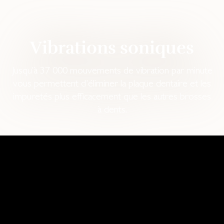
Vibrations soniques
Jusqu’à 37 000 mouvements de vibration par minute
vous permettent d’éliminer la plaque dentaire et les
impuretés plus efficacement que les autres brosses
à dents.