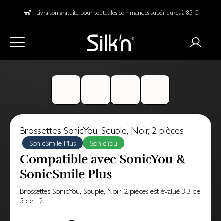
Livraison gratuite pour toutes les commandes supérieures à 85 €
Brossettes SonicYou, Souple, Noir, 2 pièces
SonicSmile Plus
SonicYou
Compatible avec SonicYou &
SonicSmile Plus
Brossettes SonicYou, Souple, Noir, 2 pièces
est évalué
3.3
de
5
de
12
.