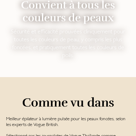
Convient à tous les
couleurs de peaux
Sécurité et efficacité prouvées cliniquement pour
toutes les couleurs de peau, y compris les plus
foncées, et pratiquement toutes les couleurs de
poils.
Comme vu dans
Meil­leur épi­la­teur à lumi­ère pul­sée pour les peaux fon­cées, se­lon
les ex­perts de Vogue Brit­ish.
Sélectionné par les journalistes de Vogue Thaïlande comme