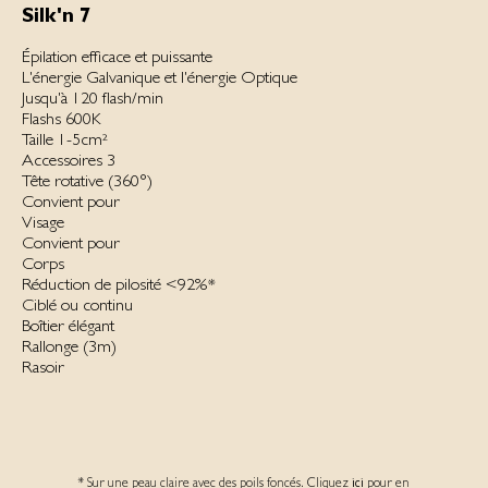
Silk'n 7
Épilation efficace et puissante
L'éner­gie Gal­vanique et l'éner­gie Op­tique
Jusqu'à 120 flash/min
Flashs 600K
Taille 1-5cm²
Accessoires 3
Tête rotative (360°)
Convient pour
Visage
Convient pour
Corps
Réduction de pilosité <92%*
Ciblé ou continu
Boîtier élégant
Rallonge (3m)‌
Rasoir
* Sur une peau claire avec des poils foncés. Cliquez
ici
pour en