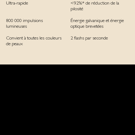
Ultra-rapide
<92%* de réduction de la
pilosité
800 000 impulsions
Énergie galvanique et énergie
lumineuses
optique brevetées
Convient à toutes les couleurs
2 flashs par seconde
de peaux