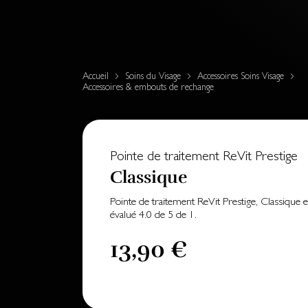
Accueil
Soins du Visage
Accessoires Soins Visage
Accessoires & embouts de rechange
Pointe de traitement ReVit Prestige
Classique
Pointe de traitement ReVit Prestige, Classique
e
évalué
4.0
de
5
de
1
.
13,90 €