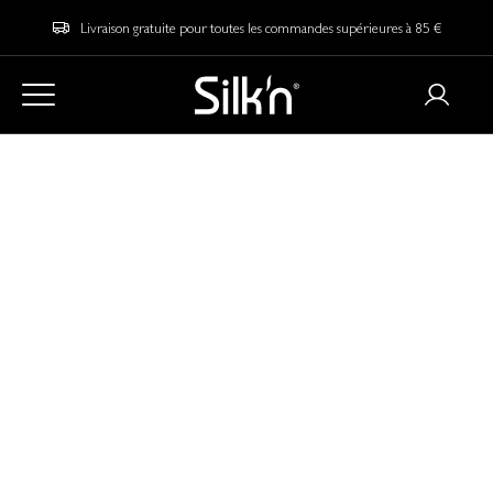
Livraison gratuite pour toutes les commandes supérieures à 85 €
Accueil
Blog
Avez-vous besoin d'un gel conducteur pour votre masque LED
EMS ?
Avez-vous besoin d'un gel
conducteur pour votre
masque LED EMS ?