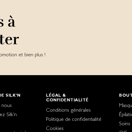
s à
ter
omotion et bien plus !
E SILK'N
LÉGAL &
BOUT
CONFIDENTIALITÉ
 nous
Masqu
Conditions générales
ez Silk'n
Épilat
Politique de confidentialité
Soins
Cookies