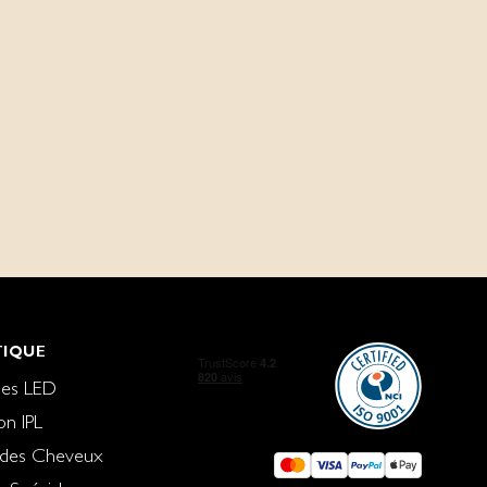
IQUE
es LED
ion IPL
 des Cheveux