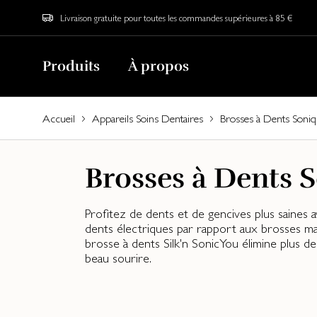
Livraison gratuite pour toutes les commandes supérieures à 85 €
Produits
À propos
Accueil
Appareils Soins Dentaires
Brosses à Dents Soni
Brosses à Dents 
Profitez de dents et de gencives plus saines
dents électriques par rapport aux brosses man
brosse à dents Silk'n SonicYou élimine plus d
beau sourire.