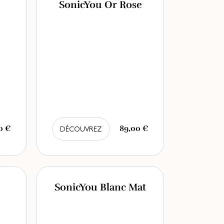
SonicYou Or Rose
0 €
89,00 €
DÉCOUVREZ
SonicYou Blanc Mat